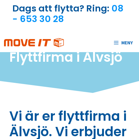
Skip
Dags att flytta? Ring:
08
to
- 653 30 28
content
MENY
Flyttfirma i Älvsjö
Vi är er flyttfirma i
Älvsjö. Vi erbjuder